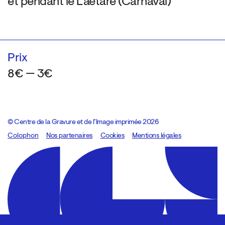
et pendant le Laetare (Carnaval)
Prix
8€ — 3€
© Centre de la Gravure et de l’Image imprimée 2026
Colophon
Design:
Marcel Kaczmarek
Nos partenaires
, code:
Cookies
8080.studio
Mentions légales