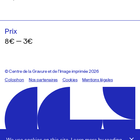
Prix
8€ — 3€
© Centre de la Gravure et de l’Image imprimée 2026
Colophon
Design:
Marcel Kaczmarek
Nos partenaires
, code:
Cookies
8080.studio
Mentions légales