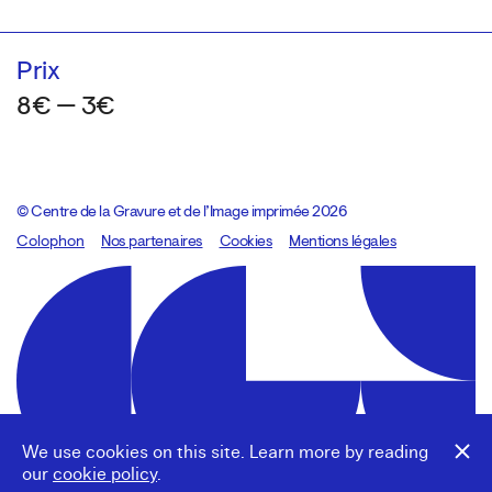
Prix
8€ — 3€
© Centre de la Gravure et de l’Image imprimée 2026
Colophon
Design:
Marcel Kaczmarek
Nos partenaires
, code:
Cookies
8080.studio
Mentions légales
We use cookies on this site. Learn more by reading
our
cookie policy
.