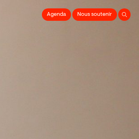
 l'Image imprimée
Agenda
Nous soutenir