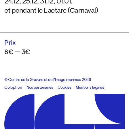
24.12, 25.12, 31.12, 01.01,
et pendant le Laetare (Carnaval)
Prix
8€ — 3€
© Centre de la Gravure et de l’Image imprimée 2026
Colophon
Design:
Marcel Kaczmarek
Nos partenaires
, code:
Cookies
8080.studio
Mentions légales