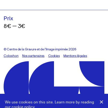
Prix
8€ — 3€
© Centre de la Gravure et de l’Image imprimée 2026
Colophon
Design:
Marcel Kaczmarek
Nos partenaires
, code:
Cookies
8080.studio
Mentions légales
We use cookies on this site. Learn more by reading
our
cookie policy
.