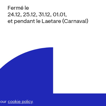
Fermé le
24.12, 25.12, 31.12, 01.01,
et pendant le Laetare (Carnaval)
 our
cookie policy
.