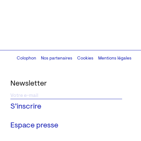
Colophon
Design:
Marcel Kaczmarek
Nos partenaires
, code:
Cookies
8080.studio
Mentions légales
Newsletter
Espace presse