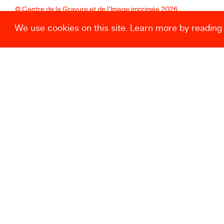
© Centre de la Gravure et de l’Image imprimée 2026
We use cookies on this site. Learn more by reading
Centre de la Gravure et de l’Image
imprimée
—
Rue des Amours, 10
B-7100 La Louvière
Nous contacter
+32 (0) 64 27 87 27
Instagram