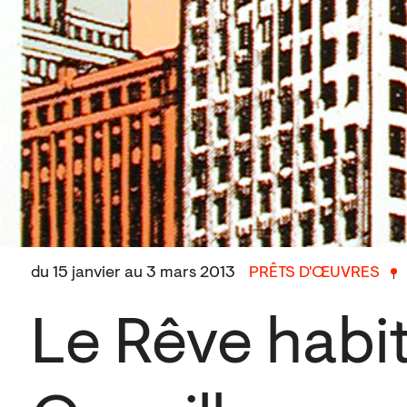
du 15 janvier au 3 mars 2013
PRÊTS D'ŒUVRES
Le Rêve habi