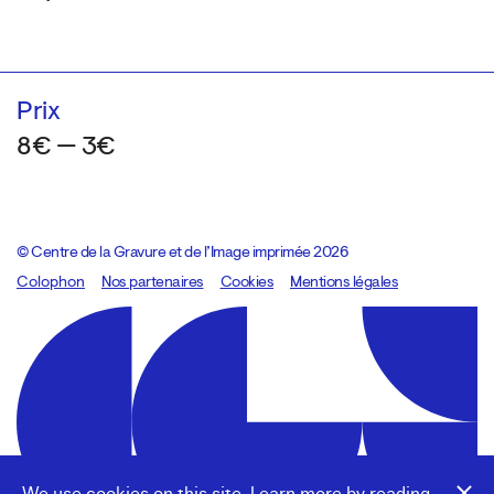
Prix
8€ — 3€
© Centre de la Gravure et de l’Image imprimée 2026
Colophon
Design:
Marcel Kaczmarek
Nos partenaires
, code:
Cookies
8080.studio
Mentions légales