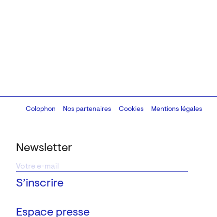
Colophon
Design:
Marcel Kaczmarek
Nos partenaires
, code:
Cookies
8080.studio
Mentions légales
Newsletter
Espace presse