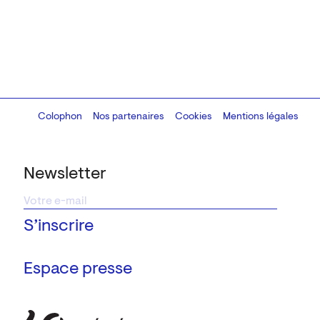
Colophon
Design:
Marcel Kaczmarek
Nos partenaires
, code:
Cookies
8080.studio
Mentions légales
Newsletter
Espace presse