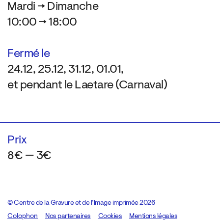
Mardi → Dimanche
10:00 → 18:00
Fermé le
24.12, 25.12, 31.12, 01.01,
et pendant le Laetare (Carnaval)
Prix
8€ — 3€
© Centre de la Gravure et de l’Image imprimée 2026
Colophon
Design:
Marcel Kaczmarek
Nos partenaires
, code:
Cookies
8080.studio
Mentions légales