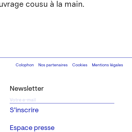
Ouvrage cousu à la main.
Colophon
Design:
Marcel Kaczmarek
Nos partenaires
, code:
Cookies
8080.studio
Mentions légales
Newsletter
Espace presse