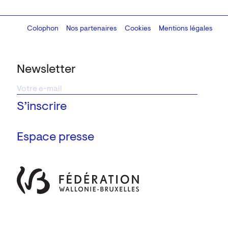
Colophon
Design:
Marcel Kaczmarek
Nos partenaires
, code:
Cookies
8080.studio
Mentions légales
Newsletter
Espace presse