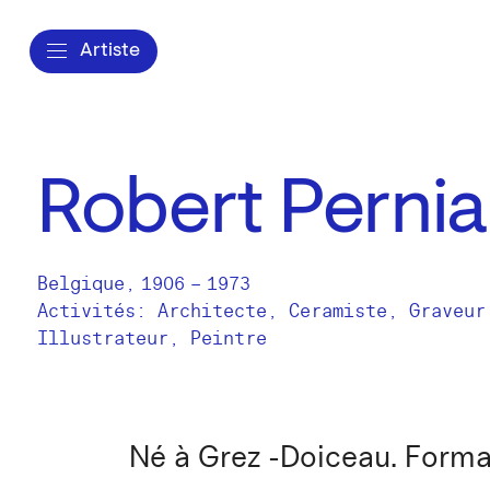
Artiste
Robert Perni
Belgique
,
1906
–
1973
Activités:
Architecte
Ceramiste
Graveur
Illustrateur
Peintre
Né à Grez -Doiceau. Format