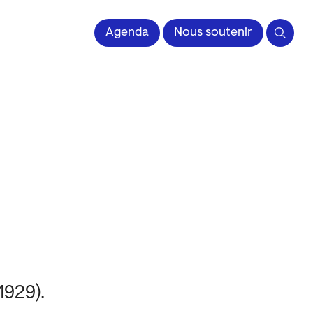
 l'Image imprimée
Agenda
Nous soutenir
1929).