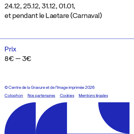
24.12, 25.12, 31.12, 01.01,
et pendant le Laetare (Carnaval)
Prix
8€ — 3€
© Centre de la Gravure et de l’Image imprimée 2026
Colophon
Design:
Marcel Kaczmarek
Nos partenaires
, code:
Cookies
8080.studio
Mentions légales