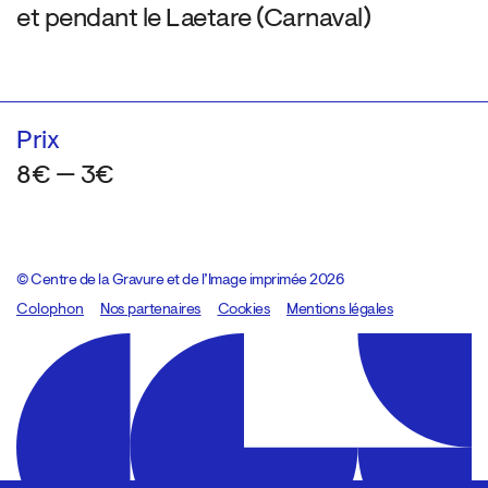
et pendant le Laetare (Carnaval)
Prix
8€ — 3€
© Centre de la Gravure et de l’Image imprimée 2026
Colophon
Design:
Marcel Kaczmarek
Nos partenaires
, code:
Cookies
8080.studio
Mentions légales