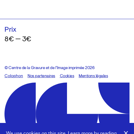
Prix
8€ — 3€
© Centre de la Gravure et de l’Image imprimée 2026
Colophon
Design:
Marcel Kaczmarek
Nos partenaires
, code:
Cookies
8080.studio
Mentions légales
We use cookies on this site. Learn more by reading