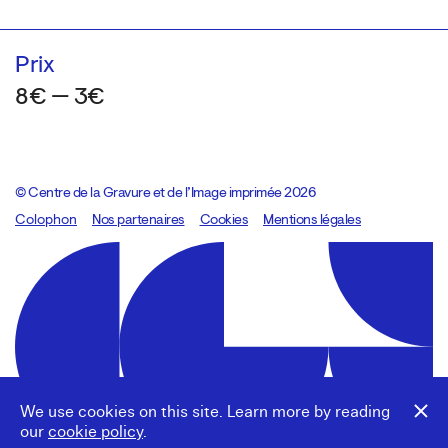
Prix
8€ — 3€
© Centre de la Gravure et de l’Image imprimée 2026
Colophon
Design:
Marcel Kaczmarek
Nos partenaires
, code:
Cookies
8080.studio
Mentions légales
We use cookies on this site. Learn more by reading
our
cookie policy
.