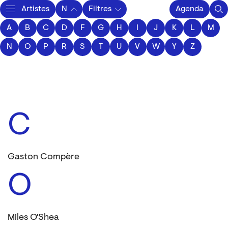
Artistes
N
Filtres
Agenda
A
B
C
D
F
Activity
G
H
I
J
K
L
M
N
O
P
R
S
T
U
V
W
Y
Z
C
Gaston Compère
O
Miles O'Shea