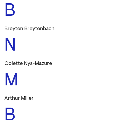
B
Breyten Breytenbach
N
Colette Nys-Mazure
M
Arthur Miller
B