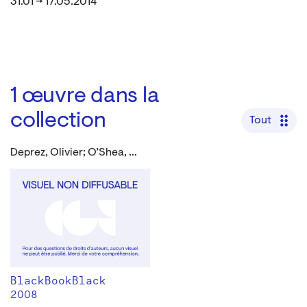
31.01 → 17.05.2014
1
œuvre dans la
collection
Tout
Deprez, Olivier; O’Shea, Miles
BlackBookBlack
2008