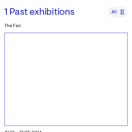
1
Past exhibitions
All
The Fair