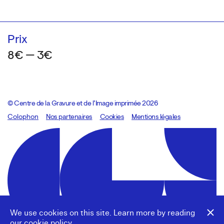
Prix
8€ — 3€
© Centre de la Gravure et de l’Image imprimée 2026
Colophon
Design:
Marcel Kaczmarek
Nos partenaires
, code:
Cookies
8080.studio
Mentions légales
We use cookies on this site. Learn more by reading
our
cookie policy
.