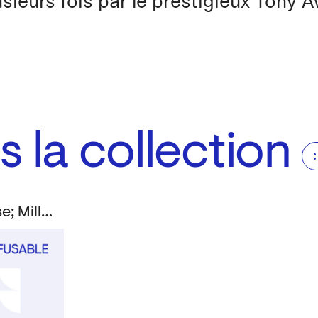
usieurs fois par le prestigieux Tony 
 la collection
Bourgeois, Louise; Miller, Arthur