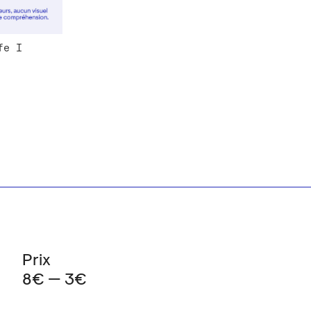
fe I
Prix
8€ — 3€