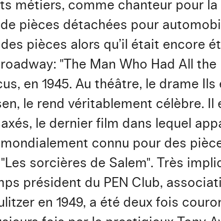
nts métiers, comme chanteur pour la 
 de pièces détachées pour automobi
des pièces alors qu’il était encore é
oadway: "The Man Who Had All the Lu
, en 1945. Au théâtre, le drame Ils é
en, le rend véritablement célèbre. Il 
és, le dernier film dans lequel app
tait mondialement connu pour des pi
Les sorcières de Salem". Très impli
emps président du PEN Club, associat
 Pulitzer en 1949, a été deux fois cou