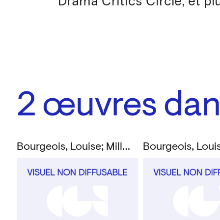
Drama Critics Circle, et pl
2
œuvres dans
Bourgeois, Louise; Miller, Arthur