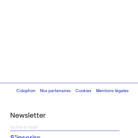
Colophon
Design:
Marcel Kaczmarek
Nos partenaires
, code:
Cookies
8080.studio
Mentions légales
Newsletter