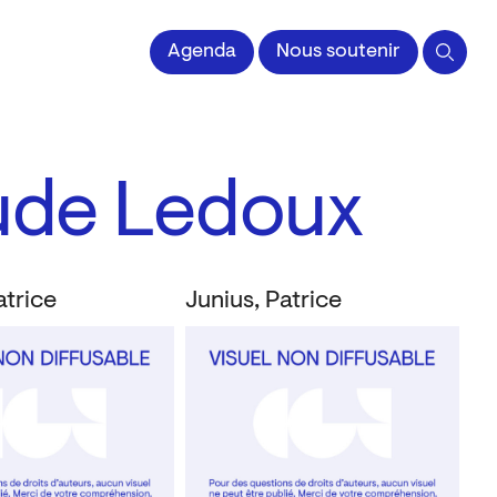
Agenda
Nous soutenir
aude Ledoux
atrice
Junius, Patrice