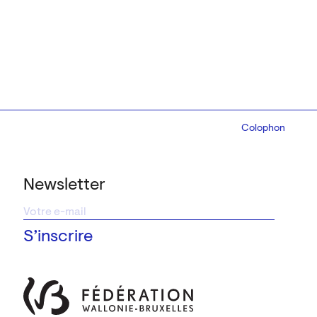
Colophon
Design:
Marcel 
Newsletter