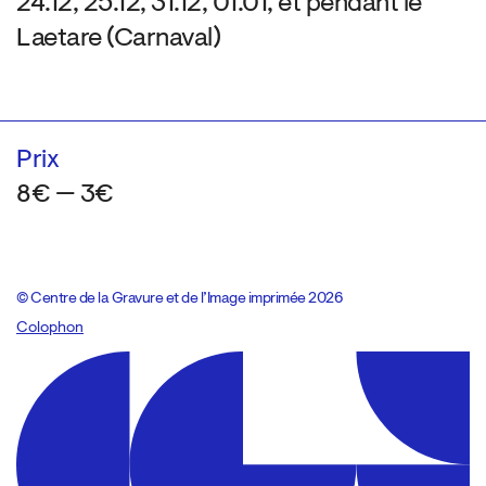
24.12, 25.12, 31.12, 01.01, et pendant le
Laetare (Carnaval)
Prix
8€ — 3€
© Centre de la Gravure et de l’Image imprimée 2026
Colophon
Design:
Marcel Kaczmarek
, code:
8080.studio