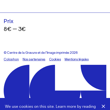
Prix
8€ — 3€
© Centre de la Gravure et de l’Image imprimée 2026
Colophon
Design:
Marcel Kaczmarek
Nos partenaires
, code:
Cookies
8080.studio
Mentions légales
We use cookies on this site. Learn more by reading