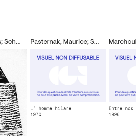
De Bolle, Francis; Schmitz, André
Pasternak, Maurice; Salinger, J.D.
L’ homme hilare
Entre nos 
1970
1996