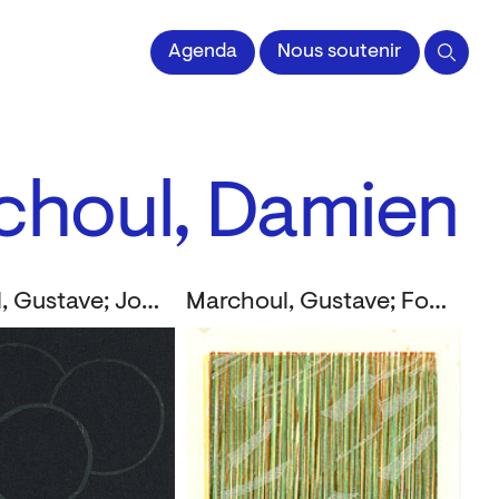
Agenda
Nous soutenir
rchoul, Damien
Marchoul, Gustave; Jones, Philippe
Marchoul, Gustave; Foulon, Roger