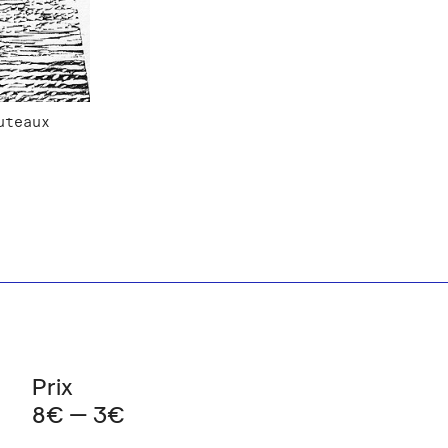
uteaux
Prix
8€ — 3€