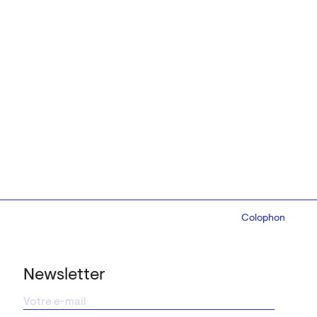
Colophon
Design:
Marcel 
Newsletter