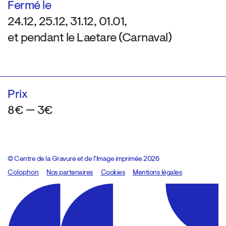
Fermé le
24.12, 25.12, 31.12, 01.01,
et pendant le Laetare (Carnaval)
Prix
8€ — 3€
© Centre de la Gravure et de l’Image imprimée 2026
Colophon
Design:
Marcel Kaczmarek
Nos partenaires
, code:
Cookies
8080.studio
Mentions légales