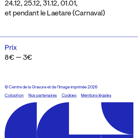
24.12, 25.12, 31.12, 01.01,
et pendant le Laetare (Carnaval)
Prix
8€ — 3€
© Centre de la Gravure et de l’Image imprimée 2026
Colophon
Design:
Marcel Kaczmarek
Nos partenaires
, code:
Cookies
8080.studio
Mentions légales