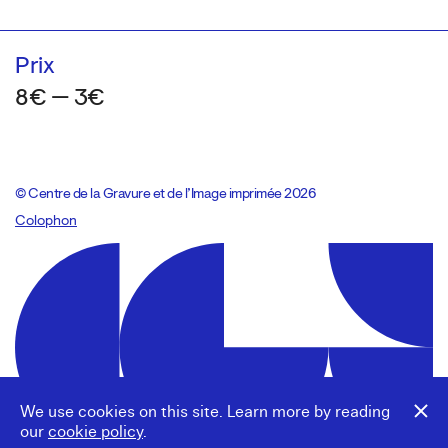
Prix
8€ — 3€
© Centre de la Gravure et de l’Image imprimée 2026
Colophon
Design:
Marcel Kaczmarek
, code:
8080.studio
We use cookies on this site. Learn more by reading
our
cookie policy
.