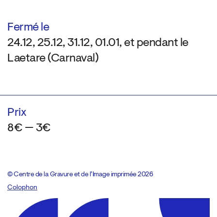
Fermé le
24.12, 25.12, 31.12, 01.01, et pendant le
Laetare (Carnaval)
Prix
8€ — 3€
© Centre de la Gravure et de l’Image imprimée 2026
Colophon
Design:
Marcel Kaczmarek
, code:
8080.studio