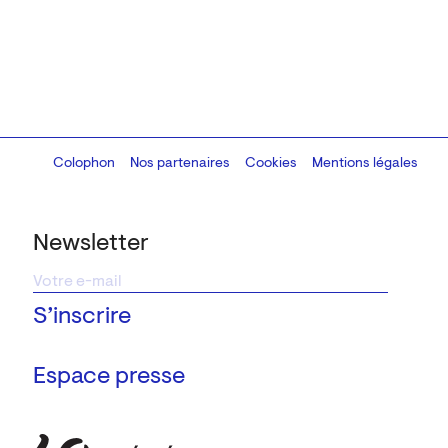
Colophon
Design:
Marcel Kaczmarek
Nos partenaires
, code:
Cookies
8080.studio
Mentions légales
Newsletter
Espace presse