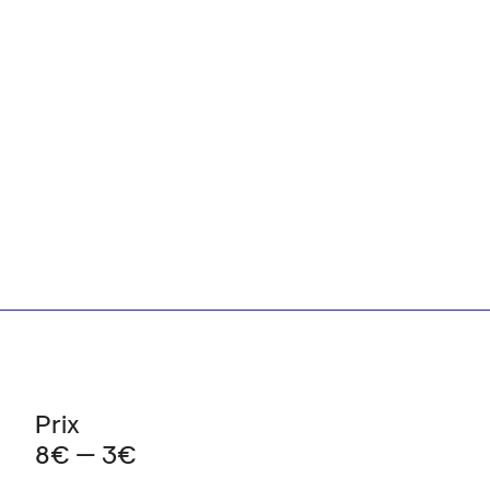
Prix
8€ — 3€