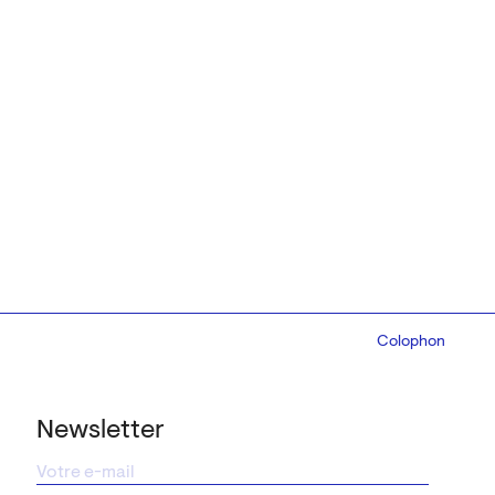
Colophon
Design:
Marcel 
Newsletter