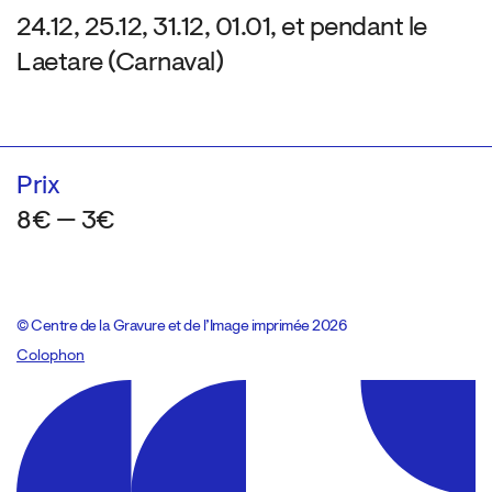
24.12, 25.12, 31.12, 01.01, et pendant le
Laetare (Carnaval)
Prix
8€ — 3€
© Centre de la Gravure et de l’Image imprimée 2026
Colophon
Design:
Marcel Kaczmarek
, code:
8080.studio