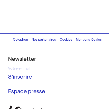
Colophon
Design:
Marcel Kaczmarek
Nos partenaires
, code:
Cookies
8080.studio
Mentions légales
Newsletter
Espace presse