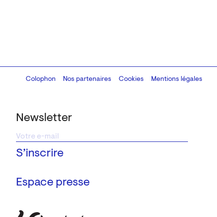
Colophon
Design:
Marcel Kaczmarek
Nos partenaires
, code:
Cookies
8080.studio
Mentions légales
Newsletter
Espace presse