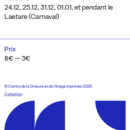
24.12, 25.12, 31.12, 01.01, et pendant le
Laetare (Carnaval)
Prix
8€ — 3€
© Centre de la Gravure et de l’Image imprimée 2026
Colophon
Design:
Marcel Kaczmarek
, code:
8080.studio