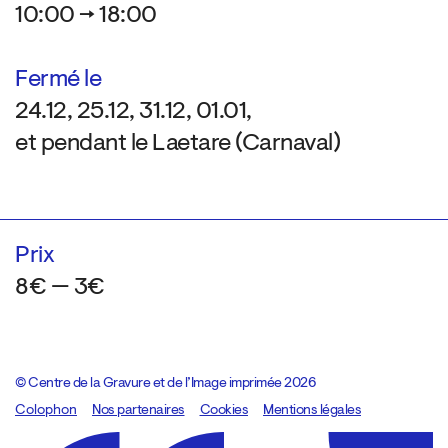
10:00 → 18:00
Fermé le
24.12, 25.12, 31.12, 01.01,
et pendant le Laetare (Carnaval)
Prix
8€ — 3€
© Centre de la Gravure et de l’Image imprimée 2026
Colophon
Design:
Marcel Kaczmarek
Nos partenaires
, code:
Cookies
8080.studio
Mentions légales