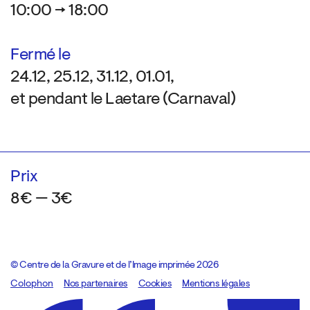
10:00 → 18:00
Fermé le
24.12, 25.12, 31.12, 01.01,
et pendant le Laetare (Carnaval)
Prix
8€ — 3€
© Centre de la Gravure et de l’Image imprimée 2026
Colophon
Design:
Marcel Kaczmarek
Nos partenaires
, code:
Cookies
8080.studio
Mentions légales