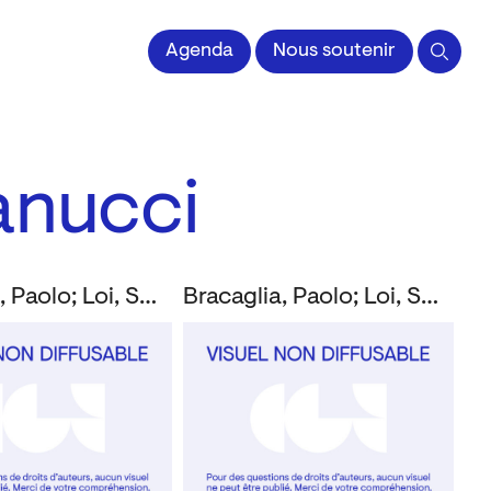
 l'Image imprimée
Agenda
Nous soutenir
anucci
Bracaglia, Paolo; Loi, Susanna; Montanucci, Giuseppe
Bracaglia, Paolo; Loi, Susanna; Montanucci, Giuseppe