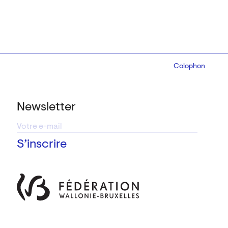
Colophon
Design:
Marcel 
Newsletter