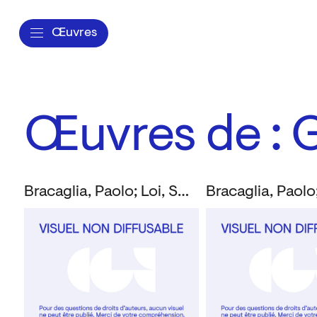
Œuvres
Œuvres de : 
Bracaglia, Paolo; Loi, Susanna; Montanucci, Giuseppe