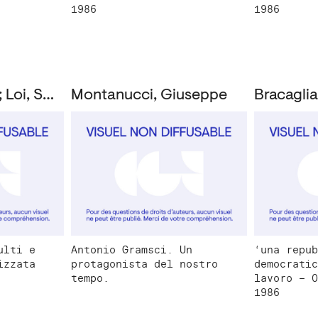
1986
1986
Bracaglia, Paolo; Loi, Susanna; Montanucci, Giuseppe
Montanucci, Giuseppe
ulti e
Antonio Gramsci. Un
‘una repub
izzata
protagonista del nostro
democratic
tempo.
lavoro – 0
1986