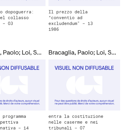
o dopoguerra:
Il prezzo della
el collasso
“conventio ad
 – 03
excludendum” – 13
1986
Bracaglia, Paolo; Loi, Susanna; Montanucci, Giuseppe
Bracaglia, Paolo; Loi, Susanna; Montanucci, Giuseppe
 programma
entra la costituzione
pettiva
nelle caserme e nei
nativa – 14
tribunali – 07