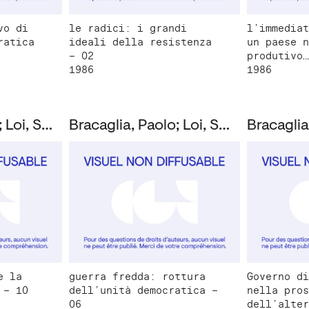
vo di
le radici: i grandi
l’immediat
ratica
ideali della resistenza
un paese n
– 02
produtivo…
1986
1986
Bracaglia, Paolo; Loi, Susanna; Montanucci, Giuseppe
Bracaglia, Paolo; Loi, Susanna; Montanucci, Giuseppe
e la
guerra fredda: rottura
Governo di
 – 10
dell’unità democratica –
nella pros
06
dell’alter