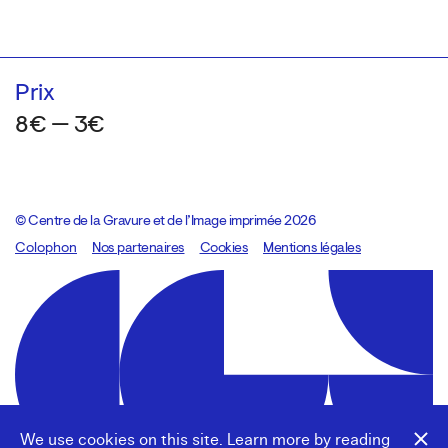
Prix
8€ — 3€
© Centre de la Gravure et de l’Image imprimée 2026
Colophon
Design:
Marcel Kaczmarek
Nos partenaires
, code:
Cookies
8080.studio
Mentions légales
We use cookies on this site. Learn more by reading