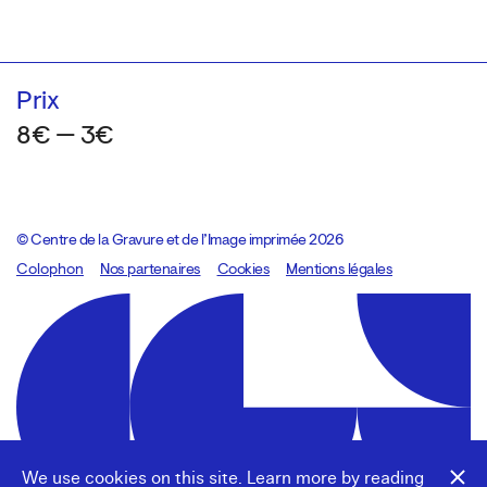
Prix
8€ — 3€
© Centre de la Gravure et de l’Image imprimée 2026
Colophon
Design:
Marcel Kaczmarek
Nos partenaires
, code:
Cookies
8080.studio
Mentions légales
We use cookies on this site. Learn more by reading