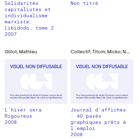
Solidarités
Non titré
capitalistes et
individualisme
marxiste.
Libidodo, tome 2
2007
Gillot, Mathieu
Collectif; Titom; Micko; Nias, Jonvon; Gillot, Mathieu; Les Bracoleurs et al.
L’hiver sera
Journal d’affiches
Rigoureux
: 40 pavés
2008
graphiques prêts à
l’emploi
2008