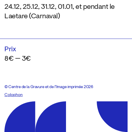
24.12, 25.12, 31.12, 01.01, et pendant le
Laetare (Carnaval)
Prix
8€ — 3€
© Centre de la Gravure et de l’Image imprimée 2026
Colophon
Design:
Marcel Kaczmarek
, code:
8080.studio