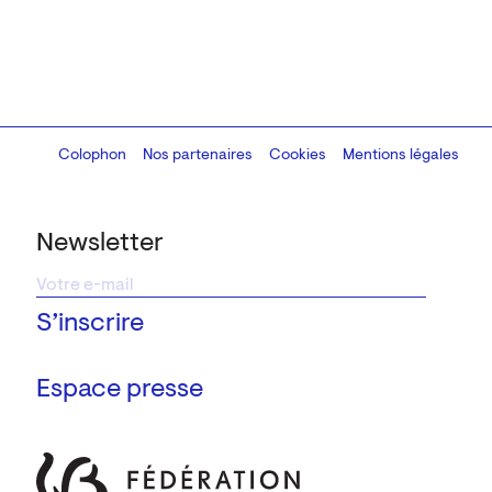
Colophon
Design:
Marcel Kaczmarek
Nos partenaires
, code:
Cookies
8080.studio
Mentions légales
Newsletter
Espace presse