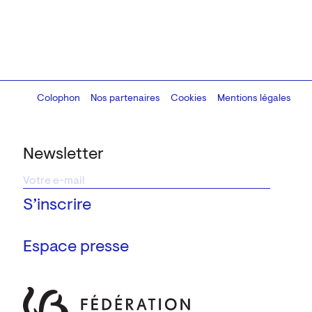
Colophon
Design:
Marcel Kaczmarek
Nos partenaires
, code:
Cookies
8080.studio
Mentions légales
Newsletter
Espace presse