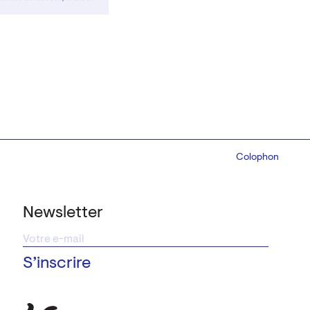
Colophon
Design:
Marcel 
Newsletter