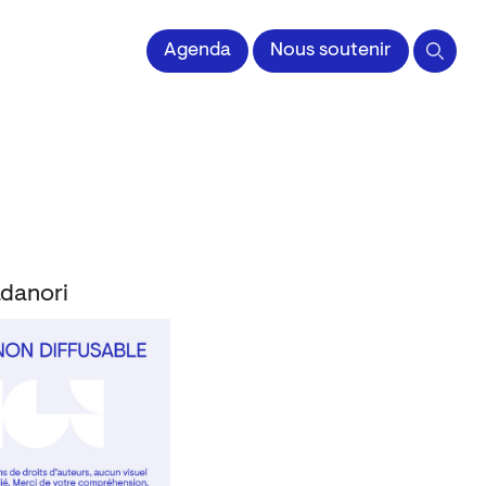
 l'Image imprimée
Agenda
Nous soutenir
adanori