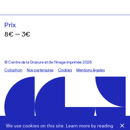
Prix
8€ — 3€
© Centre de la Gravure et de l’Image imprimée 2026
Colophon
Design:
Marcel Kaczmarek
Nos partenaires
, code:
Cookies
8080.studio
Mentions légales
We use cookies on this site. Learn more by reading