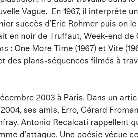
uvelle Vague. En 1967, il interprète u
mier succès d’Eric Rohmer puis on le
ait en noir de Truffaut, Week-end de
lms : One More Time (1967) et Vite (19
et des plans-séquences filmés à trav
décembre 2003 à Paris. Dans un articl
2004, ses amis, Erro, Gérard Fromang
ray, Antonio Recalcati rappellent qu
omme d’attaque. Une poésie vécue 