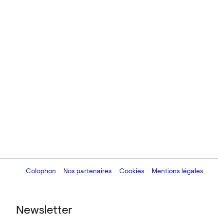
Colophon
Design:
Marcel Kaczmarek
Nos partenaires
, code:
Cookies
8080.studio
Mentions légales
Newsletter