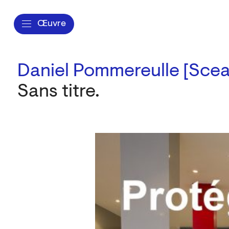
Œuvre
Daniel Pommereulle [Scea
Sans titre.