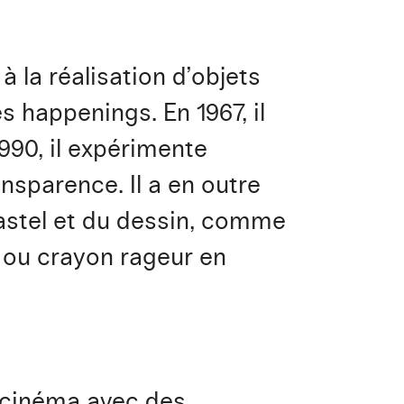
 la réalisation d’objets
s happenings. En 1967, il
990, il expérimente
ansparence. Il a en outre
astel et du dessin, comme
e ou crayon rageur en
le cinéma avec des