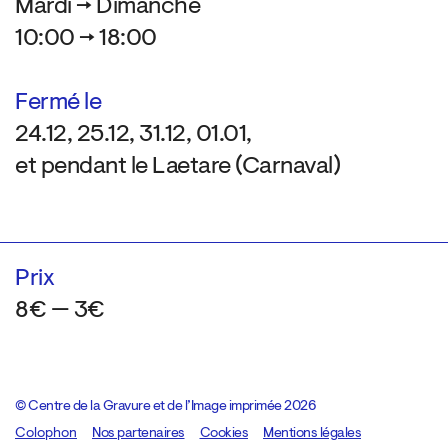
Mardi → Dimanche
10:00 → 18:00
Fermé le
24.12, 25.12, 31.12, 01.01,
et pendant le Laetare (Carnaval)
Prix
8€ — 3€
© Centre de la Gravure et de l’Image imprimée 2026
Colophon
Design:
Marcel Kaczmarek
Nos partenaires
, code:
Cookies
8080.studio
Mentions légales