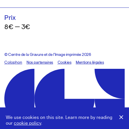
Prix
8€ — 3€
© Centre de la Gravure et de l’Image imprimée 2026
Colophon
Design:
Marcel Kaczmarek
Nos partenaires
, code:
Cookies
8080.studio
Mentions légales
We use cookies on this site. Learn more by reading
our
cookie policy
.