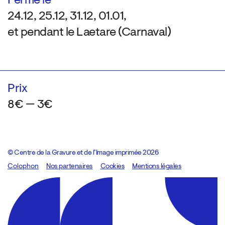
Fermé le
24.12, 25.12, 31.12, 01.01,
et pendant le Laetare (Carnaval)
Prix
8€ — 3€
© Centre de la Gravure et de l’Image imprimée 2026
Colophon
Design:
Marcel Kaczmarek
Nos partenaires
, code:
Cookies
8080.studio
Mentions légales