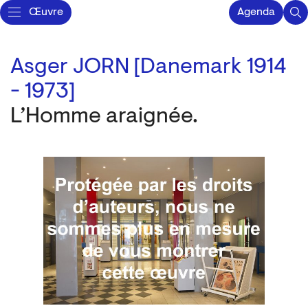
Œuvre
Agenda
Asger JORN [Danemark 1914
- 1973]
L’Homme araignée.